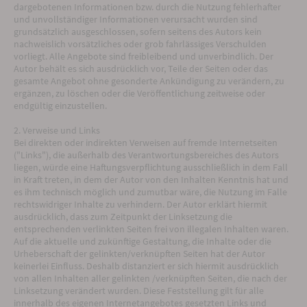
dargebotenen Informationen bzw. durch die Nutzung fehlerhafter
und unvollständiger Informationen verursacht wurden sind
grundsätzlich ausgeschlossen, sofern seitens des Autors kein
nachweislich vorsätzliches oder grob fahrlässiges Verschulden
vorliegt. Alle Angebote sind freibleibend und unverbindlich. Der
Autor behält es sich ausdrücklich vor, Teile der Seiten oder das
gesamte Angebot ohne gesonderte Ankündigung zu verändern, zu
ergänzen, zu löschen oder die Veröffentlichung zeitweise oder
endgültig einzustellen.
2. Verweise und Links
Bei direkten oder indirekten Verweisen auf fremde Internetseiten
("Links"), die außerhalb des Verantwortungsbereiches des Autors
liegen, würde eine Haftungsverpflichtung ausschließlich in dem Fall
in Kraft treten, in dem der Autor von den Inhalten Kenntnis hat und
es ihm technisch möglich und zumutbar wäre, die Nutzung im Falle
rechtswidriger Inhalte zu verhindern. Der Autor erklärt hiermit
ausdrücklich, dass zum Zeitpunkt der Linksetzung die
entsprechenden verlinkten Seiten frei von illegalen Inhalten waren.
Auf die aktuelle und zukünftige Gestaltung, die Inhalte oder die
Urheberschaft der gelinkten/verknüpften Seiten hat der Autor
keinerlei Einfluss. Deshalb distanziert er sich hiermit ausdrücklich
von allen Inhalten aller gelinkten /verknüpften Seiten, die nach der
Linksetzung verändert wurden. Diese Feststellung gilt für alle
innerhalb des eigenen Internetangebotes gesetzten Links und